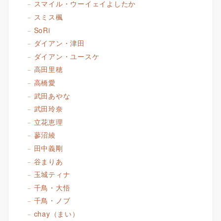
スマイル・ウーイェイよしたか
スミス楓
SoRi
ダイアン・津田
ダイアン・ユースケ
高田里穂
高橋愛
武田あやな
武田玲奈
立花恵理
蓼沼綾
田中義剛
谷まりあ
玉城ティナ
千鳥・大悟
千鳥・ノブ
chay（まい）