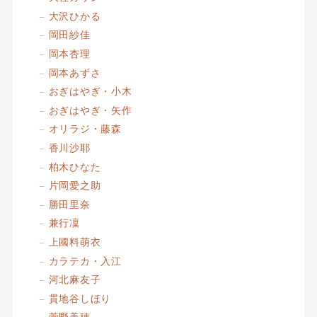
大沢ひかる
岡田紗佳
岡本杏理
岡本あずさ
おぎはやぎ・小木
おぎはやぎ・矢作
オリラジ・藤森
香川沙耶
柏木ひなた
片岡愛之助
勝田里奈
兼行凜
上國料萌衣
カラテカ・入江
河北麻友子
貫地谷しほり
菅野美穂