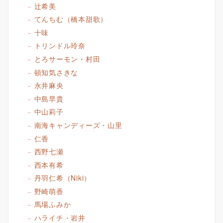
辻希美
てんちむ（橋本甜歌）
十味
トリンドル玲奈
とろサーモン・村田
頓知気さきな
永井麻央
中島早貴
中山莉子
南海キャンディーズ・山里
仁香
西野七瀬
西本有希
丹羽仁希（Niki）
野崎萌香
馬場ふみか
ハライチ・岩井