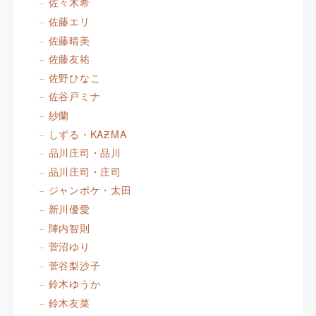
佐々木希
佐藤エリ
佐藤晴美
佐藤友祐
佐野ひなこ
佐谷戸ミナ
紗蘭
しずる・KAƵMA
品川庄司・品川
品川庄司・庄司
ジャンポケ・太田
新川優愛
陣内智則
菅沼ゆり
菅谷梨沙子
鈴木ゆうか
鈴木友菜