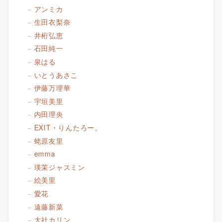
アンミカ
生田衣梨奈
井桁弘恵
石田純一
泉はる
いとうあさこ
伊藤万理華
宇垣美里
内田理央
EXIT・りんたろー。
蛯原友里
emma
瑛茉ジャスミン
絵美里
愛花
遠藤新菜
大社カリン