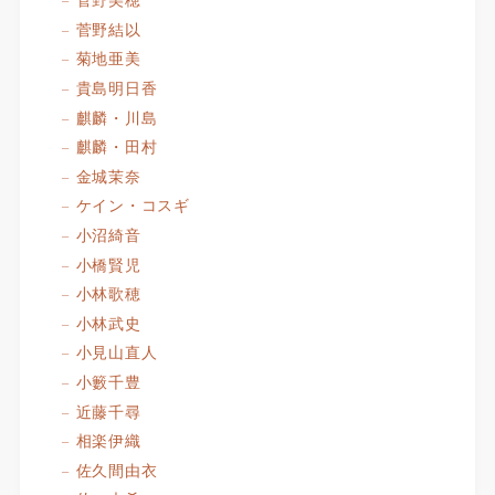
菅野結以
菊地亜美
貴島明日香
麒麟・川島
麒麟・田村
金城茉奈
ケイン・コスギ
小沼綺音
小橋賢児
小林歌穂
小林武史
小見山直人
小籔千豊
近藤千尋
相楽伊織
佐久間由衣