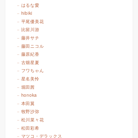
はるな愛
hibiki
平尾優美花
比留川游
藤井サチ
藤田ニコル
藤原紀香
古畑星夏
フワちゃん
星名美怜
堀田茜
honoka
本田翼
牧野沙弥
松川菜々花
松田彩希
マツコ・デラックス