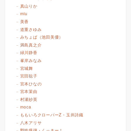
真山りか
miu
美香
道重さゆみ
みちょぱ（池田美優）
満島真之介
緑川静香
峯岸みなみ
宮城舞
宮田聡子
宮本ひなの
宮本茉由
村瀬紗英
moca
ももいろクローバーZ・玉井詩織
八木アリサ
野性爆弾・くっきー！