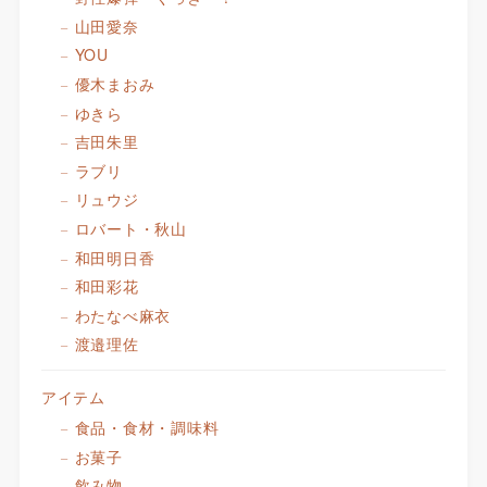
山田愛奈
YOU
優木まおみ
ゆきら
吉田朱里
ラブリ
リュウジ
ロバート・秋山
和田明日香
和田彩花
わたなべ麻衣
渡邉理佐
アイテム
食品・食材・調味料
お菓子
飲み物