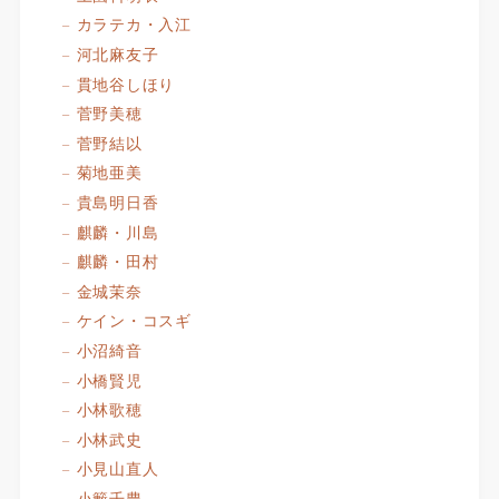
カラテカ・入江
河北麻友子
貫地谷しほり
菅野美穂
菅野結以
菊地亜美
貴島明日香
麒麟・川島
麒麟・田村
金城茉奈
ケイン・コスギ
小沼綺音
小橋賢児
小林歌穂
小林武史
小見山直人
小籔千豊