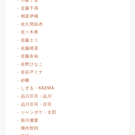
近藤千尋
相楽伊織
佐久間由衣
佐々木希
佐藤エリ
佐藤晴美
佐藤友祐
佐野ひなこ
佐谷戸ミナ
紗蘭
しずる・KAƵMA
品川庄司・品川
品川庄司・庄司
ジャンポケ・太田
新川優愛
陣内智則