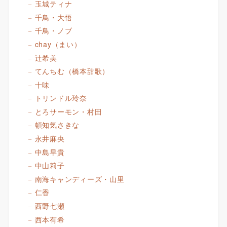
玉城ティナ
千鳥・大悟
千鳥・ノブ
chay（まい）
辻希美
てんちむ（橋本甜歌）
十味
トリンドル玲奈
とろサーモン・村田
頓知気さきな
永井麻央
中島早貴
中山莉子
南海キャンディーズ・山里
仁香
西野七瀬
西本有希