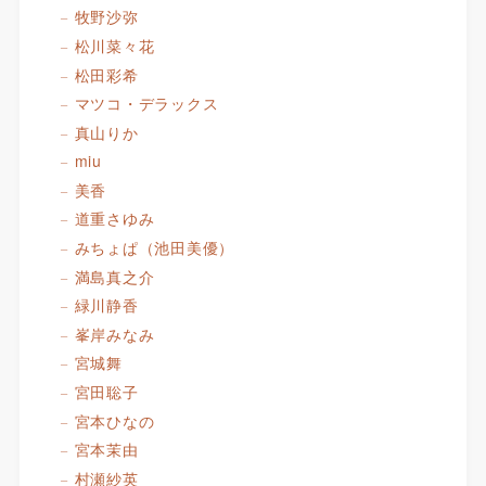
牧野沙弥
松川菜々花
松田彩希
マツコ・デラックス
真山りか
miu
美香
道重さゆみ
みちょぱ（池田美優）
満島真之介
緑川静香
峯岸みなみ
宮城舞
宮田聡子
宮本ひなの
宮本茉由
村瀬紗英