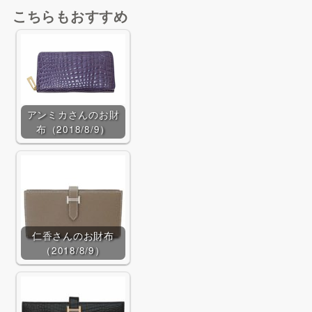
a
wi
n
at
o
m
有
こちらもおすすめ
c
tt
e
e
c
ai
e
er
n
k
l
b
a
et
o
o
アンミカさんのお財
布（2018/8/9）
k
仁香さんのお財布
（2018/8/9）