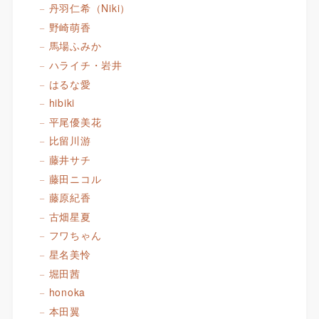
丹羽仁希（Niki）
野崎萌香
馬場ふみか
ハライチ・岩井
はるな愛
hibiki
平尾優美花
比留川游
藤井サチ
藤田ニコル
藤原紀香
古畑星夏
フワちゃん
星名美怜
堀田茜
honoka
本田翼