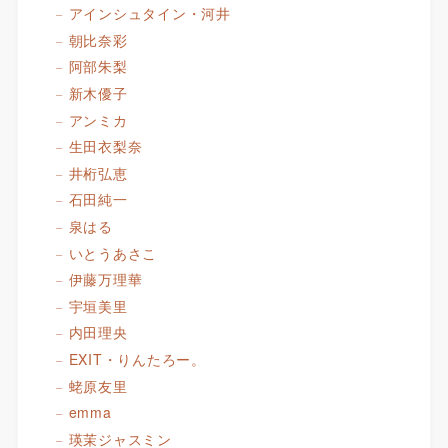
アインシュタイン・河井
朝比奈彩
阿部朱梨
新木優子
アンミカ
生田衣梨奈
井桁弘恵
石田純一
泉はる
いとうあさこ
伊藤万理華
宇垣美里
内田理央
EXIT・りんたろー。
蛯原友里
emma
瑛茉ジャスミン