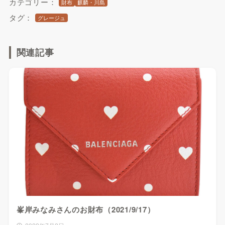
カテゴリー：
財布
麒麟・川島
タグ：
グレージュ
関連記事
峯岸みなみさんのお財布（2021/9/17）