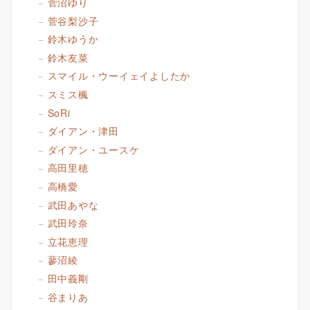
菅沼ゆり
菅谷梨沙子
鈴木ゆうか
鈴木友菜
スマイル・ウーイェイよしたか
スミス楓
SoRi
ダイアン・津田
ダイアン・ユースケ
高田里穂
高橋愛
武田あやな
武田玲奈
立花恵理
蓼沼綾
田中義剛
谷まりあ