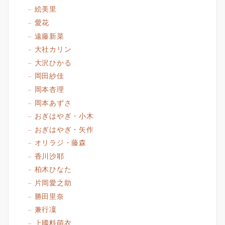
絵美里
愛花
遠藤新菜
大社カリン
大沢ひかる
岡田紗佳
岡本杏理
岡本あずさ
おぎはやぎ・小木
おぎはやぎ・矢作
オリラジ・藤森
香川沙耶
柏木ひなた
片岡愛之助
勝田里奈
兼行凜
上國料萌衣