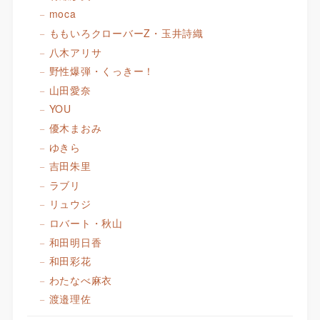
moca
ももいろクローバーZ・玉井詩織
八木アリサ
野性爆弾・くっきー！
山田愛奈
YOU
優木まおみ
ゆきら
吉田朱里
ラブリ
リュウジ
ロバート・秋山
和田明日香
和田彩花
わたなべ麻衣
渡邉理佐