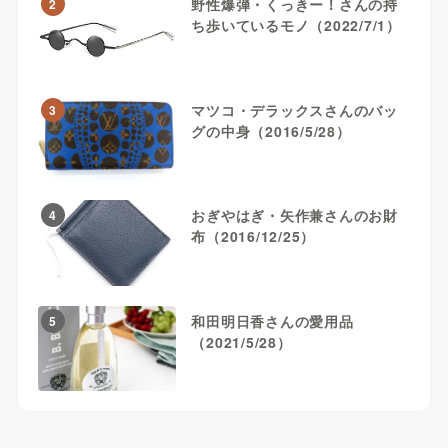
野性爆弾・くっきー！さんの持
2
ち歩いているモノ（2022/7/1）
マツコ・デラックスさんのバッ
3
グの中身（2016/5/28）
おぎやはぎ・矢作兼さんのお財
4
布（2016/12/25）
和田明日香さんの愛用品
5
（2021/5/28）