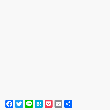
BUYMAで探す
Qoo10で探す
F
T
Li
H
P
E
共