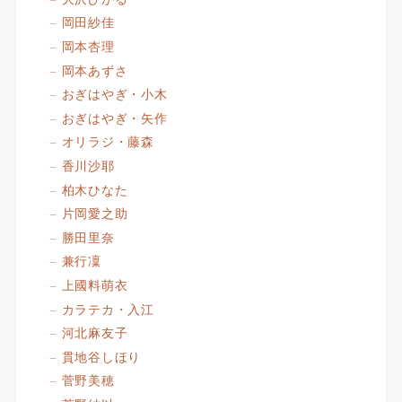
岡田紗佳
岡本杏理
岡本あずさ
おぎはやぎ・小木
おぎはやぎ・矢作
オリラジ・藤森
香川沙耶
柏木ひなた
片岡愛之助
勝田里奈
兼行凜
上國料萌衣
カラテカ・入江
河北麻友子
貫地谷しほり
菅野美穂