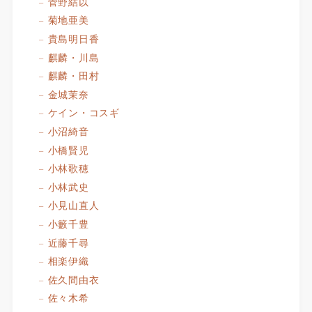
菅野結以
菊地亜美
貴島明日香
麒麟・川島
麒麟・田村
金城茉奈
ケイン・コスギ
小沼綺音
小橋賢児
小林歌穂
小林武史
小見山直人
小籔千豊
近藤千尋
相楽伊織
佐久間由衣
佐々木希