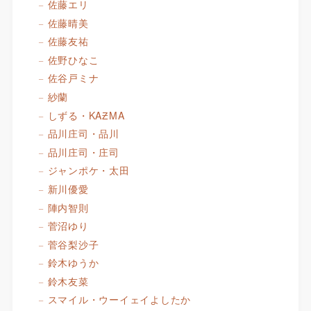
佐藤エリ
佐藤晴美
佐藤友祐
佐野ひなこ
佐谷戸ミナ
紗蘭
しずる・KAƵMA
品川庄司・品川
品川庄司・庄司
ジャンポケ・太田
新川優愛
陣内智則
菅沼ゆり
菅谷梨沙子
鈴木ゆうか
鈴木友菜
スマイル・ウーイェイよしたか