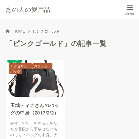
あの人の愛用品
HOME
ピンクゴールド
「ピンクゴールド」の記事一覧
アクセサリー
ガジェット
バッグ
玉城ティナさんのバッ
グの中身（2017/2/2）
参考：ViVi ViViモデルた
ちが普段から手放せないも
のって？バッグの中身、大