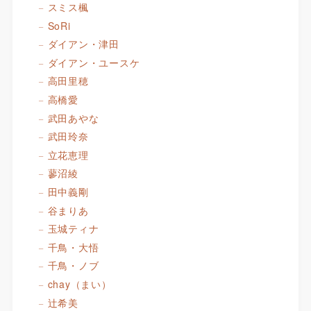
スミス楓
SoRi
ダイアン・津田
ダイアン・ユースケ
高田里穂
高橋愛
武田あやな
武田玲奈
立花恵理
蓼沼綾
田中義剛
谷まりあ
玉城ティナ
千鳥・大悟
千鳥・ノブ
chay（まい）
辻希美