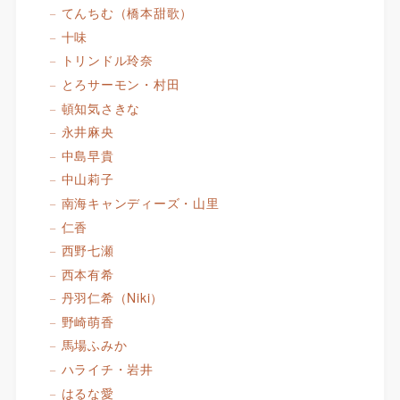
てんちむ（橋本甜歌）
十味
トリンドル玲奈
とろサーモン・村田
頓知気さきな
永井麻央
中島早貴
中山莉子
南海キャンディーズ・山里
仁香
西野七瀬
西本有希
丹羽仁希（Niki）
野崎萌香
馬場ふみか
ハライチ・岩井
はるな愛