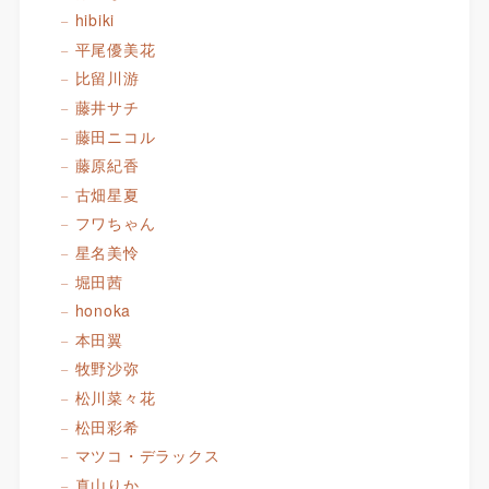
hibiki
平尾優美花
比留川游
藤井サチ
藤田ニコル
藤原紀香
古畑星夏
フワちゃん
星名美怜
堀田茜
honoka
本田翼
牧野沙弥
松川菜々花
松田彩希
マツコ・デラックス
真山りか