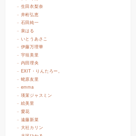
生田衣梨奈
井桁弘恵
石田純一
泉はる
いとうあさこ
伊藤万理華
宇垣美里
内田理央
EXIT・りんたろー。
蛯原友里
emma
瑛茉ジャスミン
絵美里
愛花
遠藤新菜
大社カリン
大沢ひかる