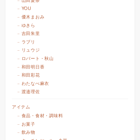
YOU
優木まおみ
ゆきら
吉田朱里
ラブリ
リュウジ
ロバート・秋山
和田明日香
和田彩花
わたなべ麻衣
渡邉理佐
アイテム
食品・食材・調味料
お菓子
飲み物