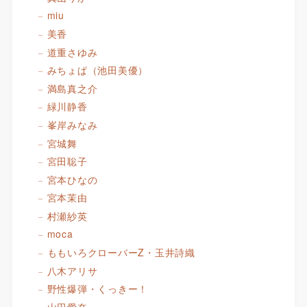
miu
美香
道重さゆみ
みちょぱ（池田美優）
満島真之介
緑川静香
峯岸みなみ
宮城舞
宮田聡子
宮本ひなの
宮本茉由
村瀬紗英
moca
ももいろクローバーZ・玉井詩織
八木アリサ
野性爆弾・くっきー！
山田愛奈