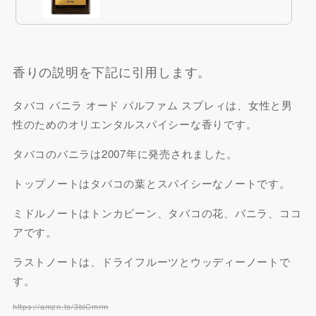
香りの説明を下記に引用します。
タバコ バニラ オード パルファム スプレィは、女性と男
性のためのオリエンタルスパイシーな香りです。
Qoo10で探す
タバコのバニラは2007年に発売されました。
楽天市場で探す
トップノートはタバコの葉とスパイシーなノートです。
ミドルノートはトンカビーン、タバコの花、バニラ、ココ
アです。
ラストノートは、ドライフルーツとウッディーノートで
す。
https://amzn.to/3blCmrm