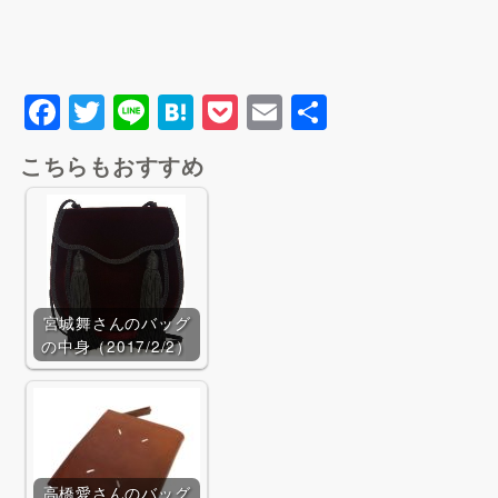
F
T
Li
H
P
E
共
a
wi
n
at
o
m
有
Qoo10で探す
こちらもおすすめ
c
tt
e
e
c
ai
Yahoo!ショッピングで探
す
e
er
n
k
l
b
a
et
o
o
宮城舞さんのバッグ
の中身（2017/2/2）
k
BUYMAで探す
高橋愛さんのバッグ