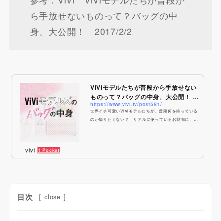
ら手放せないものって？バッグの中
身、大公開！ 2017/2/2
ViViモデルたちが普段から手放せない
ものって？バッグの中身、大公開！ |
https://www.vivi.tv/post581/
ViVi
世界イチ可愛いViViモデルたちが、普段何を持っている
のか知りたくない？ リアルに使っているお財布に、な
きゃダメな必需品……。素顔が垣間見えるからこそ覗い
てみたい、バッグの中身（最新ver！）を特別大公開!!
トリンド
vivi
1 Pocket
目次
[
close
]