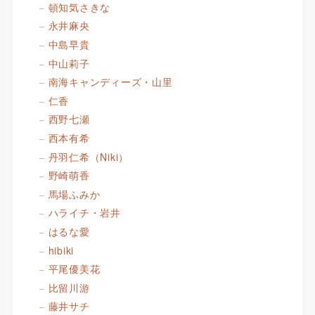
頓知気さきな
永井麻央
中島早貴
中山莉子
南海キャンディーズ・山里
仁香
西野七瀬
西本有希
丹羽仁希（Niki）
野崎萌香
馬場ふみか
ハライチ・岩井
はるな愛
hibiki
平尾優美花
比留川游
藤井サチ