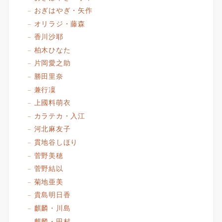
おぎはやぎ・矢作
オリラジ・藤森
香川沙耶
柏木ひなた
片岡愛之助
勝田里奈
兼行凜
上國料萌衣
カラテカ・入江
河北麻友子
貫地谷しほり
菅野美穂
菅野結以
菊地亜美
貴島明日香
麒麟・川島
麒麟・田村