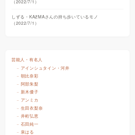
（2022/7/1）
しずる・KAƵMAさんの持ち歩いているモノ
（2022/7/1）
芸能人・有名人
アインシュタイン・河井
朝比奈彩
阿部朱梨
新木優子
アンミカ
生田衣梨奈
井桁弘恵
石田純一
泉はる