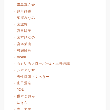
満島真之介
緑川静香
峯岸みなみ
宮城舞
宮田聡子
宮本ひなの
宮本茉由
村瀬紗英
moca
ももいろクローバーZ・玉井詩織
八木アリサ
野性爆弾・くっきー！
山田愛奈
YOU
優木まおみ
ゆきら
吉田朱里