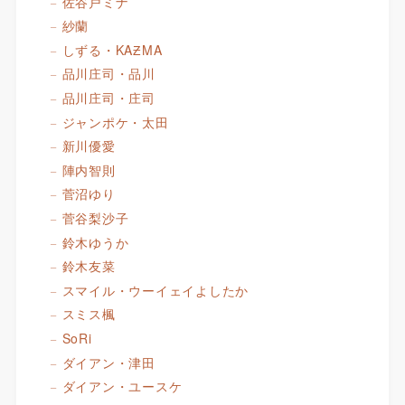
佐谷戸ミナ
紗蘭
しずる・KAƵMA
品川庄司・品川
品川庄司・庄司
ジャンポケ・太田
新川優愛
陣内智則
菅沼ゆり
菅谷梨沙子
鈴木ゆうか
鈴木友菜
スマイル・ウーイェイよしたか
スミス楓
SoRi
ダイアン・津田
ダイアン・ユースケ