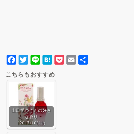
Yahoo!ショッピングで探
す
F
T
Li
H
P
E
共
a
wi
n
at
o
m
有
こちらもおすすめ
c
tt
e
e
c
ai
BUYMAで探す
e
er
n
k
l
b
a
et
o
山田愛奈さんの好き
o
な香り
（2017/10/11）
k