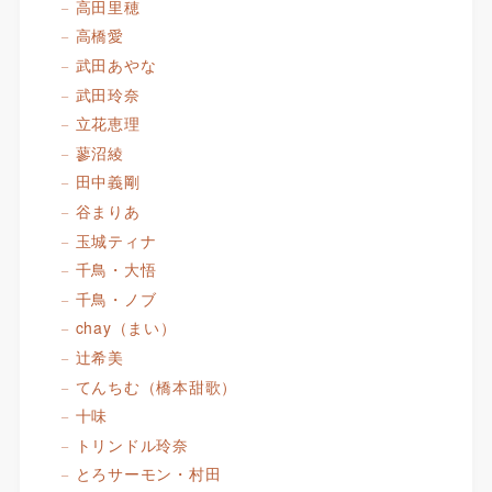
高田里穂
高橋愛
武田あやな
武田玲奈
立花恵理
蓼沼綾
田中義剛
谷まりあ
玉城ティナ
千鳥・大悟
千鳥・ノブ
chay（まい）
辻希美
てんちむ（橋本甜歌）
十味
トリンドル玲奈
とろサーモン・村田