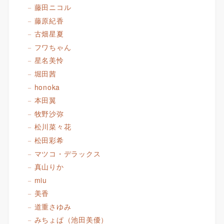
藤田ニコル
藤原紀香
古畑星夏
フワちゃん
星名美怜
堀田茜
honoka
本田翼
牧野沙弥
松川菜々花
松田彩希
マツコ・デラックス
真山りか
miu
美香
道重さゆみ
みちょぱ（池田美優）