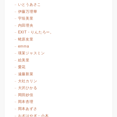
いとうあさこ
伊藤万理華
宇垣美里
内田理央
EXIT・りんたろー。
蛯原友里
emma
瑛茉ジャスミン
絵美里
愛花
遠藤新菜
大社カリン
大沢ひかる
岡田紗佳
岡本杏理
岡本あずさ
おぎはやぎ・小木