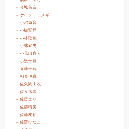
金城茉奈
ケイン・コスギ
小沼綺音
小橋賢児
小林歌穂
小林武史
小見山直人
小籔千豊
近藤千尋
相楽伊織
佐久間由衣
佐々木希
佐藤エリ
佐藤晴美
佐藤友祐
佐野ひなこ