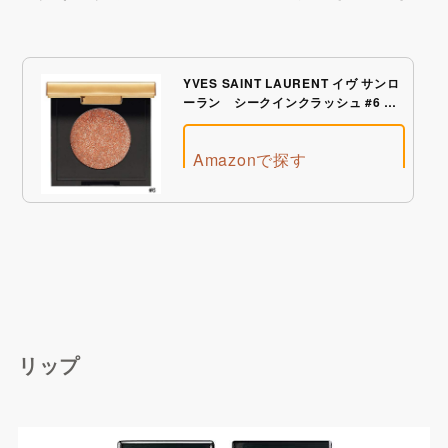
集英社HAPPY PLUS STO
REで探す
YVES SAINT LAURENT イヴ サンロ
ーラン シークインクラッシュ #6 コ
ンフィデント ヌード
Amazonで探す
Qoo10で探す
リップ
楽天市場で探す