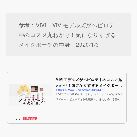
参考：ViVi ViViモデルズがヘビロテ
中のコスメ丸わかり！気になりすぎる
メイクポーチの中身 2020/1/3
ViViモデルズがヘビロテ中のコスメ丸
わかり！気になりすぎるメイクポーチ
https://www.vivi.tv/post89040/
の中身 | ...
ViViモデルの可愛さは止まらない！ そのカギを握るプ
ライベートビューティを徹底取材。進化し続ける美の秘
密を大公開します。流行も自分らしさも生かしたヘアメ
イク×日々のケア。だから、＃ViViモデルは尊すぎるほ
ど可愛い♡
vivi
1 Pocket