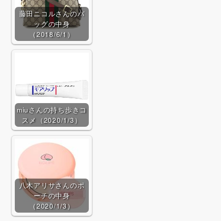
Qoo10で探す
藤田ニコルさんのバ
ッグの中身
（2018/6/1）
miuさんの持ち歩きコ
スメ（2020/1/3）
八木アリサさんのポ
ーチの中身
（2020/1/3）