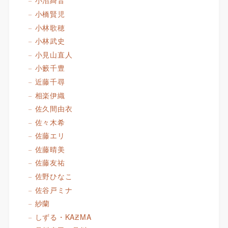
小沼綺音
小橋賢児
小林歌穂
小林武史
小見山直人
小籔千豊
近藤千尋
相楽伊織
佐久間由衣
佐々木希
佐藤エリ
佐藤晴美
佐藤友祐
佐野ひなこ
佐谷戸ミナ
紗蘭
しずる・KAƵMA