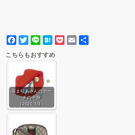
F
T
Li
H
P
E
共
a
wi
n
at
o
m
有
こちらもおすすめ
c
tt
e
e
c
ai
e
er
n
k
l
BUYMAで探す
b
a
et
o
谷まりあさんのポー
o
チの中身
k
（2020/1/3）