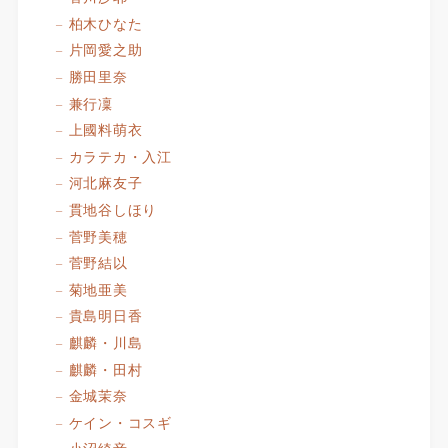
柏木ひなた
片岡愛之助
勝田里奈
兼行凜
上國料萌衣
カラテカ・入江
河北麻友子
貫地谷しほり
菅野美穂
菅野結以
菊地亜美
貴島明日香
麒麟・川島
麒麟・田村
金城茉奈
ケイン・コスギ