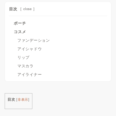
目次
[
close
]
ポーチ
コスメ
ファンデーション
アイシャドウ
リップ
マスカラ
アイライナー
目次
[
非表示
]