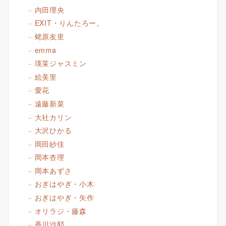
内田理央
EXIT・りんたろー。
蛯原友里
emma
瑛茉ジャスミン
絵美里
愛花
遠藤新菜
大社カリン
大沢ひかる
岡田紗佳
岡本杏理
岡本あずさ
おぎはやぎ・小木
おぎはやぎ・矢作
オリラジ・藤森
香川沙耶