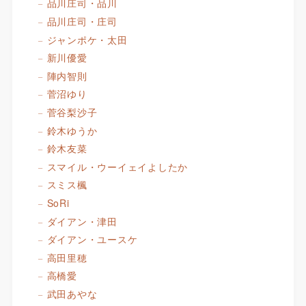
品川庄司・品川
品川庄司・庄司
ジャンポケ・太田
新川優愛
陣内智則
菅沼ゆり
菅谷梨沙子
鈴木ゆうか
鈴木友菜
スマイル・ウーイェイよしたか
スミス楓
SoRi
ダイアン・津田
ダイアン・ユースケ
高田里穂
高橋愛
武田あやな