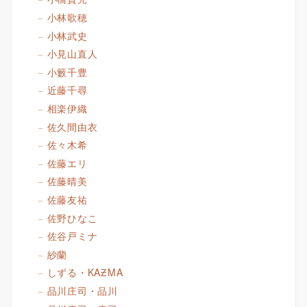
小林歌穂
小林武史
小見山直人
小籔千豊
近藤千尋
相楽伊織
佐久間由衣
佐々木希
佐藤エリ
佐藤晴美
佐藤友祐
佐野ひなこ
佐谷戸ミナ
紗蘭
しずる・KAƵMA
品川庄司・品川