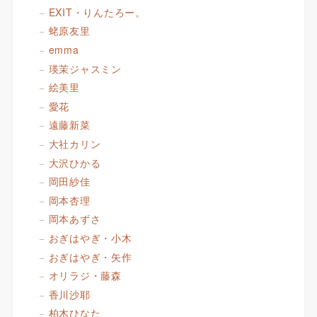
EXIT・りんたろー。
蛯原友里
emma
瑛茉ジャスミン
絵美里
愛花
遠藤新菜
大社カリン
大沢ひかる
岡田紗佳
岡本杏理
岡本あずさ
おぎはやぎ・小木
おぎはやぎ・矢作
オリラジ・藤森
香川沙耶
柏木ひなた