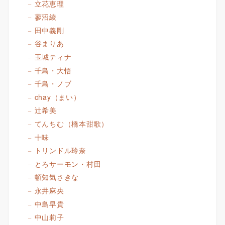
立花恵理
蓼沼綾
田中義剛
谷まりあ
玉城ティナ
千鳥・大悟
千鳥・ノブ
chay（まい）
辻希美
てんちむ（橋本甜歌）
十味
トリンドル玲奈
とろサーモン・村田
頓知気さきな
永井麻央
中島早貴
中山莉子