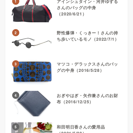
アインシュタイン・河井ゆずる
1
さんのバッグの中身
（2020/6/21）
野性爆弾・くっきー！さんの持
2
ち歩いているモノ（2022/7/1）
マツコ・デラックスさんのバッ
3
グの中身（2016/5/28）
おぎやはぎ・矢作兼さんのお財
4
布（2016/12/25）
和田明日香さんの愛用品
5
（2021/5/28）