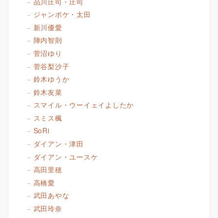
品川庄司・庄司
ジャンポケ・太田
新川優愛
陣内智則
菅沼ゆり
菅谷梨沙子
鈴木ゆうか
鈴木友菜
スマイル・ウーイェイよしたか
スミス楓
SoRi
ダイアン・津田
ダイアン・ユースケ
高田里穂
高橋愛
武田あやな
武田玲奈