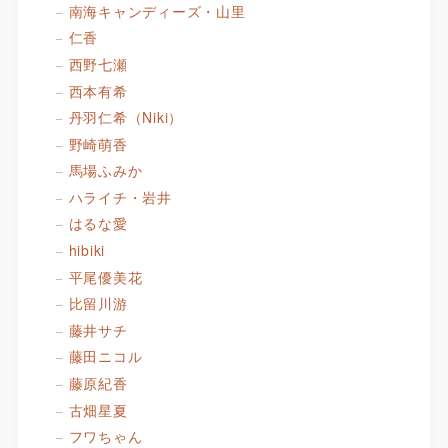
南海キャンディーズ・山里
仁香
西野七瀬
西本有希
丹羽仁希（Niki）
野崎萌香
馬場ふみか
ハライチ・岩井
はるな愛
hibiki
平尾優美花
比留川游
藤井サチ
藤田ニコル
藤原紀香
古畑星夏
フワちゃん