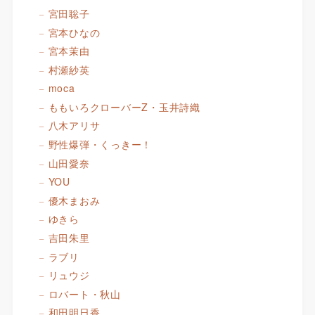
宮田聡子
宮本ひなの
宮本茉由
村瀬紗英
moca
ももいろクローバーZ・玉井詩織
八木アリサ
野性爆弾・くっきー！
山田愛奈
YOU
優木まおみ
ゆきら
吉田朱里
ラブリ
リュウジ
ロバート・秋山
和田明日香