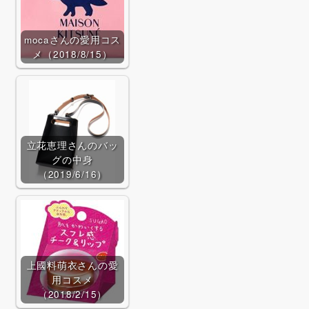
BUYMAで探す
mocaさんの愛用コス
メ（2018/8/15）
立花恵理さんのバッ
グの中身
（2019/6/16）
Qoo10で探す
上國料萌衣さんの愛
用コスメ
（2018/2/15）