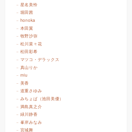
星名美怜
堀田茜
honoka
本田翼
牧野沙弥
松川菜々花
松田彩希
マツコ・デラックス
真山りか
miu
美香
道重さゆみ
みちょぱ（池田美優）
満島真之介
緑川静香
峯岸みなみ
宮城舞