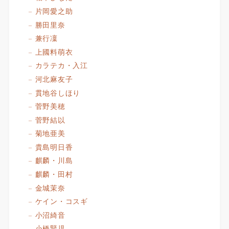
片岡愛之助
勝田里奈
兼行凜
上國料萌衣
カラテカ・入江
河北麻友子
貫地谷しほり
菅野美穂
菅野結以
菊地亜美
貴島明日香
麒麟・川島
麒麟・田村
金城茉奈
ケイン・コスギ
小沼綺音
小橋賢児