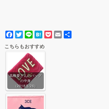
F
T
Li
H
P
E
共
a
wi
n
at
o
m
有
こちらもおすすめ
c
tt
e
e
c
ai
Yahoo!ショッピングで探
e
er
n
k
l
す
b
a
et
o
高橋愛さんのバッグ
o
の中身
k
（2018/5/26）