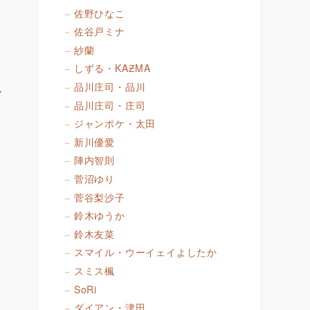
佐野ひなこ
佐谷戸ミナ
紗蘭
しずる・KAƵMA
エ
品川庄司・品川
品川庄司・庄司
ジャンポケ・太田
新川優愛
陣内智則
菅沼ゆり
菅谷梨沙子
鈴木ゆうか
鈴木友菜
スマイル・ウーイェイよしたか
スミス楓
SoRi
ダイアン・津田