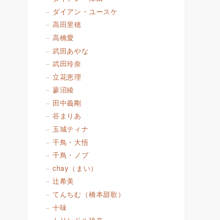
ダイアン・ユースケ
高田里穂
高橋愛
武田あやな
武田玲奈
立花恵理
蓼沼綾
田中義剛
谷まりあ
玉城ティナ
千鳥・大悟
千鳥・ノブ
chay（まい）
辻希美
てんちむ（橋本甜歌）
十味