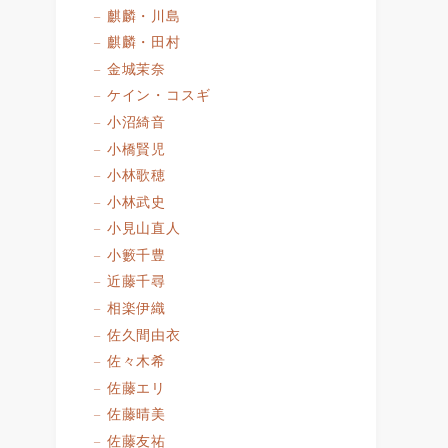
麒麟・川島
麒麟・田村
金城茉奈
ケイン・コスギ
小沼綺音
小橋賢児
小林歌穂
小林武史
小見山直人
小籔千豊
近藤千尋
相楽伊織
佐久間由衣
佐々木希
佐藤エリ
佐藤晴美
佐藤友祐