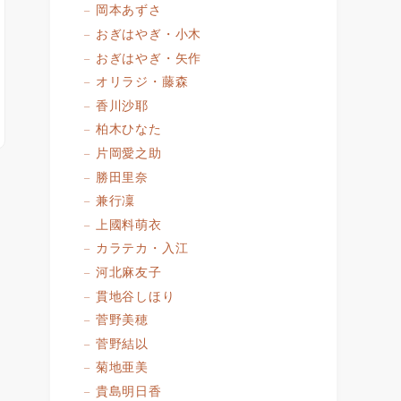
岡本あずさ
おぎはやぎ・小木
おぎはやぎ・矢作
オリラジ・藤森
香川沙耶
柏木ひなた
片岡愛之助
勝田里奈
兼行凜
上國料萌衣
カラテカ・入江
河北麻友子
貫地谷しほり
菅野美穂
菅野結以
菊地亜美
貴島明日香