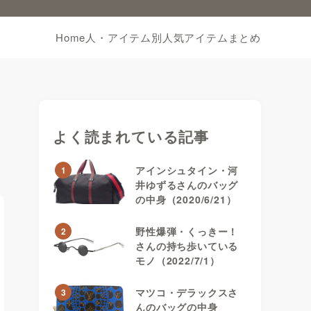
Home
人・アイテム別
人気アイテムまとめ
よく読まれている記事
アインシュタイン・河
1
井ゆずるさんのバッグ
の中身（2020/6/21）
野性爆弾・くっきー！
2
さんの持ち歩いている
モノ（2022/7/1）
マツコ・デラックスさ
3
んのバッグの中身