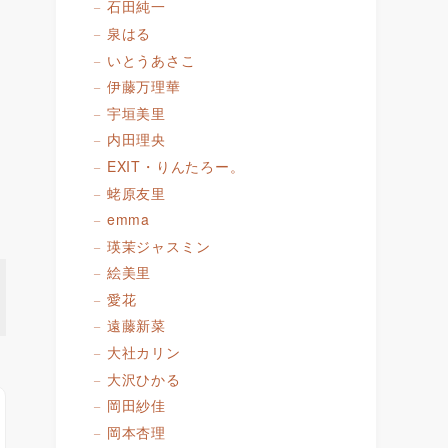
石田純一
泉はる
いとうあさこ
伊藤万理華
宇垣美里
内田理央
EXIT・りんたろー。
蛯原友里
emma
瑛茉ジャスミン
絵美里
愛花
遠藤新菜
大社カリン
大沢ひかる
岡田紗佳
岡本杏理