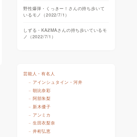
野性爆弾・くっきー！さんの持ち歩いて
いるモノ（2022/7/1）
しずる・KAƵMAさんの持ち歩いているモ
ノ（2022/7/1）
芸能人・有名人
アインシュタイン・河井
朝比奈彩
阿部朱梨
新木優子
アンミカ
生田衣梨奈
井桁弘恵